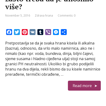
više?
November 5, 2016
Zdrava hrana
Comments: 0
F
T
P
V
T
V
M
S
a
w
i
K
u
i
e
h
Pretpostavlja se da je svaka hrana kisela ili alkalna
c
i
n
m
b
s
a
(bazna), odnosno, da vrlo malo namirnica, ako ne i
e
t
t
b
e
s
r
nimalo (kao npr. voda, bundeva, dinja, biljni čajevi,
b
t
e
l
r
e
e
sjeme susama i hladno cijeđena ulja) stoji na samoj
o
e
r
r
n
granici PH neutralnosti. Ukoliko bi grubo podijelili
o
r
e
g
hranu na dva dijela, rekli bismo da su kisele namirnice
k
s
e
prerađene, termički obrađene, …
t
r
Read more