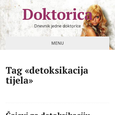
Doktorica
Dnevnik jedne doktorice
MENU
Tag «detoksikacija
tijela»