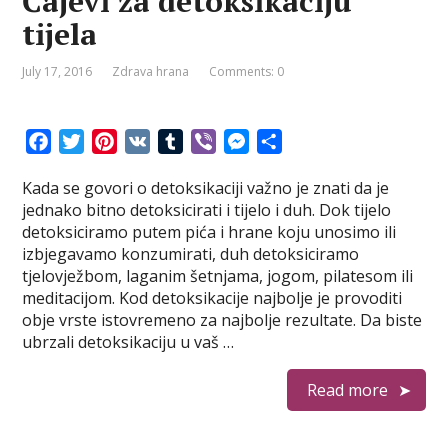
Čajevi za detoksikaciju
tijela
July 17, 2016
Zdrava hrana
Comments: 0
F
T
P
V
T
V
M
S
a
w
i
K
u
i
e
h
Kada se govori o detoksikaciji važno je znati da je
c
i
n
m
b
s
a
jednako bitno detoksicirati i tijelo i duh. Dok tijelo
e
t
t
b
e
s
r
detoksiciramo putem pića i hrane koju unosimo ili
b
t
e
l
r
e
e
izbjegavamo konzumirati, duh detoksiciramo
o
e
r
r
n
tjelovježbom, laganim šetnjama, jogom, pilatesom ili
o
r
e
g
meditacijom. Kod detoksikacije najbolje je provoditi
k
s
e
obje vrste istovremeno za najbolje rezultate. Da biste
t
r
ubrzali detoksikaciju u vaš …
Read more