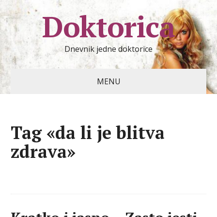
Doktorica
Dnevnik jedne doktorice
MENU
Tag «da li je blitva
zdrava»