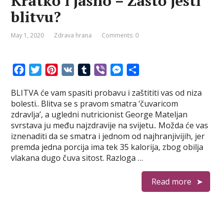
Kratko i jasno – Zasto jesti
blitvu?
May 1, 2020
Zdrava hrana
Comments: 0
F
T
P
V
T
V
M
S
a
w
i
K
u
i
e
h
BLITVA će vam spasiti probavu i zaštititi vas od niza
c
i
n
m
b
s
a
bolesti.. Blitva se s pravom smatra ‘čuvaricom
e
t
t
b
e
s
r
zdravlja’, a ugledni nutricionist George Mateljan
b
t
e
l
r
e
e
svrstava ju među najzdravije na svijetu.. Možda će vas
o
e
r
r
n
iznenaditi da se smatra i jednom od najhranjivijih, jer
o
r
e
g
premda jedna porcija ima tek 35 kalorija, zbog obilja
k
s
e
vlakana dugo čuva sitost. Razloga …
t
r
Read more