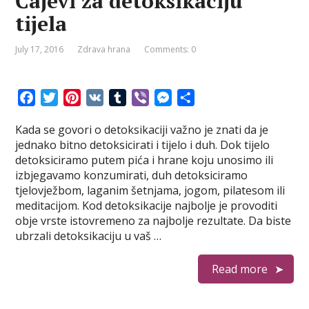
Čajevi za detoksikaciju
tijela
July 17, 2016
Zdrava hrana
Comments: 0
F
T
P
V
T
V
M
S
a
w
i
K
u
i
e
h
Kada se govori o detoksikaciji važno je znati da je
c
i
n
m
b
s
a
jednako bitno detoksicirati i tijelo i duh. Dok tijelo
e
t
t
b
e
s
r
detoksiciramo putem pića i hrane koju unosimo ili
b
t
e
l
r
e
e
izbjegavamo konzumirati, duh detoksiciramo
o
e
r
r
n
tjelovježbom, laganim šetnjama, jogom, pilatesom ili
o
r
e
g
meditacijom. Kod detoksikacije najbolje je provoditi
k
s
e
obje vrste istovremeno za najbolje rezultate. Da biste
t
r
ubrzali detoksikaciju u vaš …
Read more