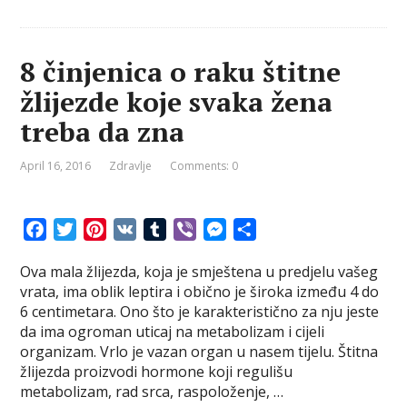
8 činjenica o raku štitne
žlijezde koje svaka žena
treba da zna
April 16, 2016
Zdravlje
Comments: 0
F
T
P
V
T
V
M
S
a
w
i
K
u
i
e
h
Ova mala žlijezda, koja je smještena u predjelu vašeg
c
i
n
m
b
s
a
vrata, ima oblik leptira i obično je široka između 4 do
e
t
t
b
e
s
r
6 centimetara. Ono što je karakteristično za nju jeste
b
t
e
l
r
e
e
da ima ogroman uticaj na metabolizam i cijeli
o
e
r
r
n
organizam. Vrlo je vazan organ u nasem tijelu. Štitna
o
r
e
g
žlijezda proizvodi hormone koji regulišu
k
s
e
metabolizam, rad srca, raspoloženje, …