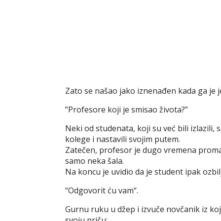
Zato se našao jako iznenađen kada ga je 
”Profesore koji je smisao života?”
Neki od studenata, koji su već bili izlazil
kolege i nastavili svojim putem.
Zatečen, profesor je dugo vremena promatrao
samo neka šala.
Na koncu je uvidio da je student ipak ozbi
“Odgovorit ću vam“.
Gurnu ruku u džep i izvuče novčanik iz koj
svoju priču: