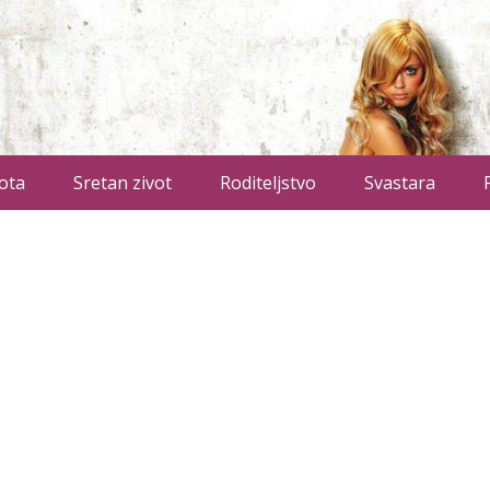
ota
Sretan zivot
Roditeljstvo
Svastara