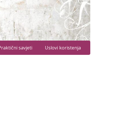
Praktični savjeti
Uslovi koristenja