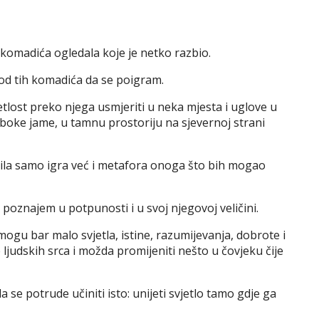
komadića ogledala koje je netko razbio.
od tih komadića da se poigram.
lost preko njega usmjeriti u neka mjesta i uglove u
uboke jame, u tamnu prostoriju na sjevernoj strani
bila samo igra već i metafora onoga što bih mogao
e poznajem u potpunosti i u svoj njegovoj veličini.
mogu bar malo svjetla, istine, razumijevanja, dobrote i
 ljudskih srca i možda promijeniti nešto u čovjeku čije
da se potrude učiniti isto: unijeti svjetlo tamo gdje ga