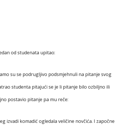
jedan od studenata upitao:
i, samo su se podrugljivo podsmjehnuli na pitanje svog
 studenta pitajući se je li pitanje bilo ozbiljno ili
ljno postavio pitanje pa mu reče:
eg izvadi komadić ogledala veličine novčića. I započne