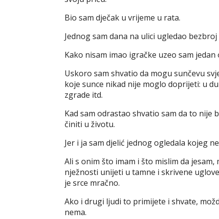
Bio sam dječak u vrijeme u rata.
Jednog sam dana na ulici ugledao bezbroj 
Kako nisam imao igračke uzeo sam jedan 
Uskoro sam shvatio da mogu sunčevu svjet
koje sunce nikad nije moglo doprijeti: u d
zgrade itd.
Kad sam odrastao shvatio sam da to nije 
činiti u životu.
Jer i ja sam djelić jednog ogledala kojeg n
Ali s onim što imam i što mislim da jesam, 
nježnosti unijeti u tamne i skrivene uglove
je srce mračno.
Ako i drugi ljudi to primijete i shvate, mož
nema.