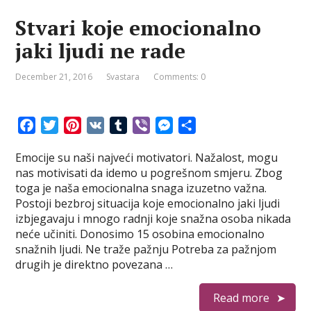
Stvari koje emocionalno
jaki ljudi ne rade
December 21, 2016
Svastara
Comments: 0
F
T
P
V
T
V
M
S
a
w
i
K
u
i
e
h
Emocije su naši najveći motivatori. Nažalost, mogu
c
i
n
m
b
s
a
nas motivisati da idemo u pogrešnom smjeru. Zbog
e
t
t
b
e
s
r
toga je naša emocionalna snaga izuzetno važna.
b
t
e
l
r
e
e
Postoji bezbroj situacija koje emocionalno jaki ljudi
o
e
r
r
n
izbjegavaju i mnogo radnji koje snažna osoba nikada
o
r
e
g
neće učiniti. Donosimo 15 osobina emocionalno
k
s
e
snažnih ljudi. Ne traže pažnju Potreba za pažnjom
t
r
drugih je direktno povezana …
Read more