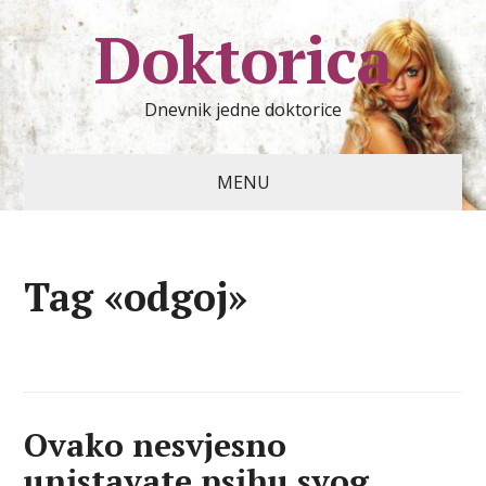
Doktorica
Dnevnik jedne doktorice
MENU
Tag «odgoj»
Ovako nesvjesno
unistavate psihu svog