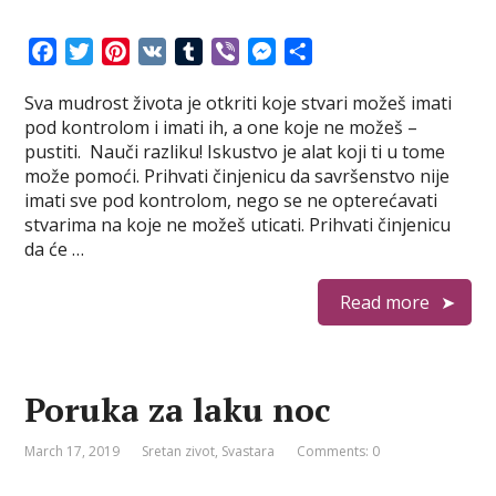
F
T
P
V
T
V
M
S
a
w
i
K
u
i
e
h
Sva mudrost života je otkriti koje stvari možeš imati
c
i
n
m
b
s
a
pod kontrolom i imati ih, a one koje ne možeš –
e
t
t
b
e
s
r
pustiti. Nauči razliku! Iskustvo je alat koji ti u tome
b
t
e
l
r
e
e
može pomoći. Prihvati činjenicu da savršenstvo nije
o
e
r
r
n
imati sve pod kontrolom, nego se ne opterećavati
o
r
e
g
stvarima na koje ne možeš uticati. Prihvati činjenicu
k
s
e
da će …
t
r
Read more
Poruka za laku noc
March 17, 2019
Sretan zivot
,
Svastara
Comments: 0