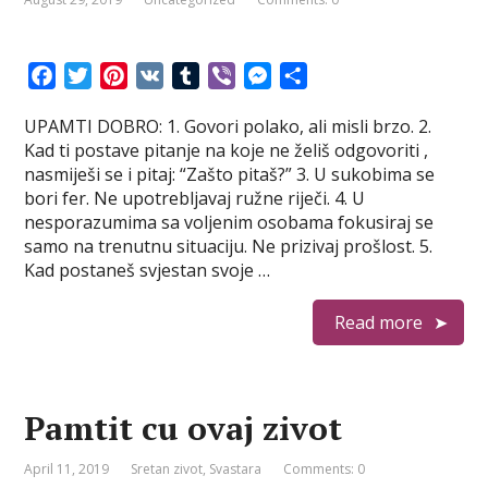
F
T
P
V
T
V
M
S
a
w
i
K
u
i
e
h
UPAMTI DOBRO: 1. Govori polako, ali misli brzo. 2.
c
i
n
m
b
s
a
Kad ti postave pitanje na koje ne želiš odgovoriti ,
e
t
t
b
e
s
r
nasmiješi se i pitaj: “Zašto pitaš?” 3. U sukobima se
b
t
e
l
r
e
e
bori fer. Ne upotrebljavaj ružne riječi. 4. U
o
e
r
r
n
nesporazumima sa voljenim osobama fokusiraj se
o
r
e
g
samo na trenutnu situaciju. Ne prizivaj prošlost. 5.
k
s
e
Kad postaneš svjestan svoje …
t
r
Read more
Pamtit cu ovaj zivot
April 11, 2019
Sretan zivot
,
Svastara
Comments: 0