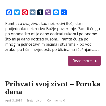
F
T
P
V
T
V
M
S
a
w
i
K
u
i
e
h
Pamtit ću ovaj život kao neizrecivi Božji dar i
c
i
n
m
b
s
a
podjednako neizrecivo Božje povjerenje. Pamtit ću ga
e
t
t
b
e
s
r
po onome što mi je dano doticati rukom i po onome
b
t
e
l
r
e
e
što mi je dano doticati dušom… Pamtit ću ga po
o
e
r
r
n
mnogim jednostavnim bićima i stvarima – po vodi i
o
r
e
g
zraku, po tišini i svjetlosti, po blizinama i čežnjama… …
k
s
e
t
r
Read more
Prihvati svoj zivot – Poruka
dana
April 3, 2019
Sretan zivot
Comments: 0