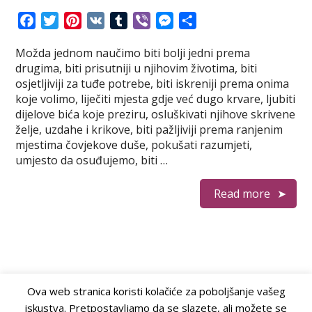
F
T
P
V
T
V
M
S
a
w
i
K
u
i
e
h
Možda jednom naučimo biti bolji jedni prema
c
i
n
m
b
s
a
drugima, biti prisutniji u njihovim životima, biti
e
t
t
b
e
s
r
osjetljiviji za tuđe potrebe, biti iskreniji prema onima
b
t
e
l
r
e
e
koje volimo, liječiti mjesta gdje već dugo krvare, ljubiti
o
e
r
r
n
dijelove bića koje preziru, osluškivati njihove skrivene
o
r
e
g
želje, uzdahe i krikove, biti pažljiviji prema ranjenim
k
s
e
mjestima čovjekove duše, pokušati razumjeti,
t
r
umjesto da osuđujemo, biti …
Read more
Ova web stranica koristi kolačiće za poboljšanje vašeg
iskustva. Pretpostavljamo da se slazete, ali možete se
Doktorica
© 2026