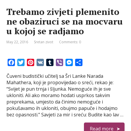
Trebamo zivjeti plemenito
ne obaziruci se na mocvaru
u kojoj se radjamo
May 22, 2016
Sretan zivot
Comments: 0
F
T
P
V
T
V
M
S
a
w
i
K
u
i
e
h
Čuveni budistički učitelj sa Šri Lanke Narada
c
i
n
m
b
s
a
Mahathera, koji je propovijedao o sreći, rekao je:
e
t
t
b
e
s
r
“Svijet je pun trnja i šljunka. Nemoguće ih je sve
b
t
e
l
r
e
e
ukloniti. Ali ako moramo hodati usprkos takvim
o
e
r
r
n
preprekama, umjesto da činimo nemoguće i
o
r
e
g
pokušavamo ih ukloniti, obujmo papuče i hodajmo
k
s
e
bez opasnosti.” Savjeti za mir i sreću: Budite kao lav …
t
r
Read more