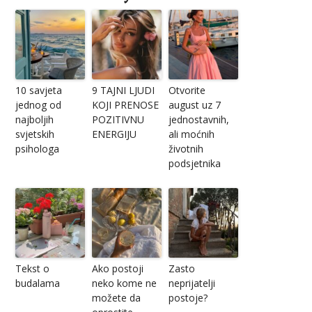
10 savjeta
9 TAJNI LJUDI
Otvorite
jednog od
KOJI PRENOSE
august uz 7
najboljih
POZITIVNU
jednostavnih,
svjetskih
ENERGIJU
ali moćnih
psihologa
životnih
podsjetnika
Tekst o
Ako postoji
Zasto
budalama
neko kome ne
neprijatelji
možete da
postoje?