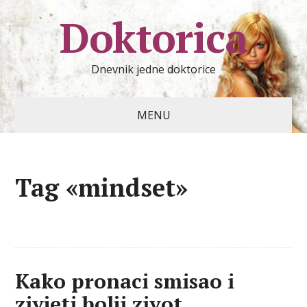
Doktorica
Dnevnik jedne doktorice
MENU
Tag «mindset»
Kako pronaci smisao i
zivjeti bolji zivot