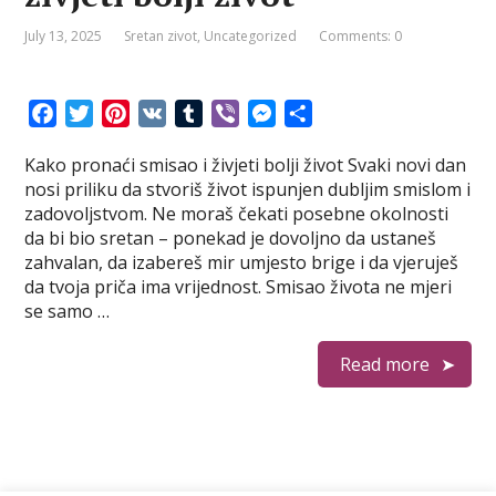
July 13, 2025
Sretan zivot
,
Uncategorized
Comments: 0
F
T
P
V
T
V
M
S
a
w
i
K
u
i
e
h
Kako pronaći smisao i živjeti bolji život Svaki novi dan
c
i
n
m
b
s
a
nosi priliku da stvoriš život ispunjen dubljim smislom i
e
t
t
b
e
s
r
zadovoljstvom. Ne moraš čekati posebne okolnosti
b
t
e
l
r
e
e
da bi bio sretan – ponekad je dovoljno da ustaneš
o
e
r
r
n
zahvalan, da izabereš mir umjesto brige i da vjeruješ
o
r
e
g
da tvoja priča ima vrijednost. Smisao života ne mjeri
k
s
e
se samo …
t
r
Read more