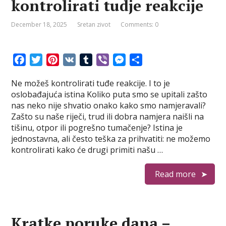
kontrolirati tudje reakcije
December 18, 2025
Sretan zivot
Comments: 0
F
T
P
V
T
V
M
S
a
w
i
K
u
i
e
h
Ne možeš kontrolirati tuđe reakcije. I to je
c
i
n
m
b
s
a
oslobađajuća istina Koliko puta smo se upitali zašto
e
t
t
b
e
s
r
nas neko nije shvatio onako kako smo namjeravali?
b
t
e
l
r
e
e
Zašto su naše riječi, trud ili dobra namjera naišli na
o
e
r
r
n
tišinu, otpor ili pogrešno tumačenje? Istina je
o
r
e
g
jednostavna, ali često teška za prihvatiti: ne možemo
k
s
e
kontrolirati kako će drugi primiti našu …
t
r
Read more
Kratke poruke dana –