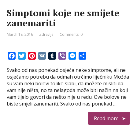
Simptomi koje ne smijete
zanemariti
March 18, 2016
Zdravlje
Comments: 0
F
T
P
V
T
V
M
S
a
w
i
K
u
i
e
h
Svako od nas ponekad osjeća neke simptome, ali ne
c
i
n
m
b
s
a
osjećamo potrebu da odmah otrčimo liječniku Možda
e
t
t
b
e
s
r
su vam neki bolovi toliko slabi, da možete misliti da
b
t
e
l
r
e
e
vam nije ništa, no ta nelagoda može biti način na koji
o
e
r
r
n
vam tijelo govori da nešto nije u redu. Ove bolove ne
o
r
e
g
biste smjeli zanemariti. Svako od nas ponekad …
k
s
e
t
r
Read more