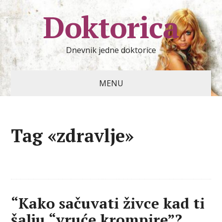
Doktorica
Dnevnik jedne doktorice
MENU
Tag «zdravlje»
“Kako sačuvati živce kad ti
šalju “vruće krompire”?