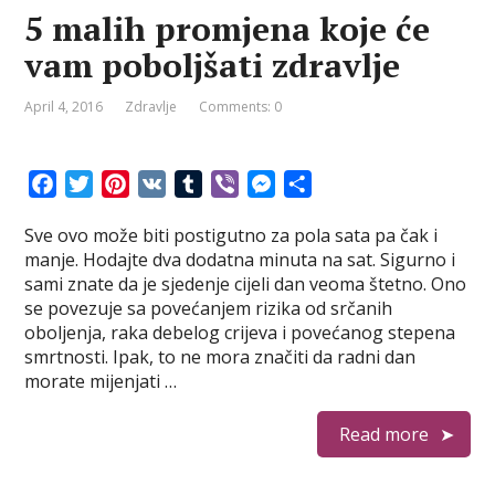
5 malih promjena koje će
vam poboljšati zdravlje
April 4, 2016
Zdravlje
Comments: 0
F
T
P
V
T
V
M
S
a
w
i
K
u
i
e
h
Sve ovo može biti postigutno za pola sata pa čak i
c
i
n
m
b
s
a
manje. Hodajte dva dodatna minuta na sat. Sigurno i
e
t
t
b
e
s
r
sami znate da je sjedenje cijeli dan veoma štetno. Ono
b
t
e
l
r
e
e
se povezuje sa povećanjem rizika od srčanih
o
e
r
r
n
oboljenja, raka debelog crijeva i povećanog stepena
o
r
e
g
smrtnosti. Ipak, to ne mora značiti da radni dan
k
s
e
morate mijenjati …
t
r
Read more