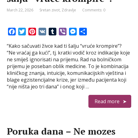
March 22, 2026
Sretan zivot
,
Zdravlje
Comments: 0
F
T
P
V
T
V
M
S
a
w
i
K
u
i
e
h
“Kako sačuvati živce kad ti šalju “vruće krompire”?
c
i
n
m
b
s
a
“Ne vraćaj ga kući”, tj. kratki vodič kroz indikacije koje
e
t
t
b
e
s
r
ne smiješ ignorisati na prijemu. Rad na bolničkom
b
t
e
l
r
e
e
prijemu je poseban oblik medicine. To je kombinacija
o
e
r
r
n
kliničkog znanja, intuicije, komunikacijskih vještina i
o
r
e
g
blage egzistencijalne krize, jer između pacijenta koji
k
s
e
“nije ništa jeo tri dana” i onog koji …
t
r
Read more
Poruka dana – Ne mozes