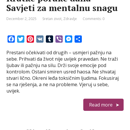
Savjeti za mentalnu snagu
December 2, 2025
Sretan zivot
,
Zdravlje
Comments: 0
F
T
P
V
T
V
M
S
a
w
i
K
u
i
e
h
Prestani očekivati od drugih – usmjeri pažnju na
c
i
n
m
b
s
a
sebe. Prihvati da život nije uvijek pravedan. Ne traži
e
t
t
b
e
s
r
ljubav ili pažnju na silu. Drži svoje emocije pod
b
t
e
l
r
e
e
kontrolom. Ostani smiren usred haosa. Ne shvataj
o
e
r
r
n
stvari lično. Okreni leđa toksičnim ljudima. Fokusiraj
o
r
e
g
se na rješenja, a ne na probleme. Vjeruj u sebe,
k
s
e
uvijek.
t
r
Read more