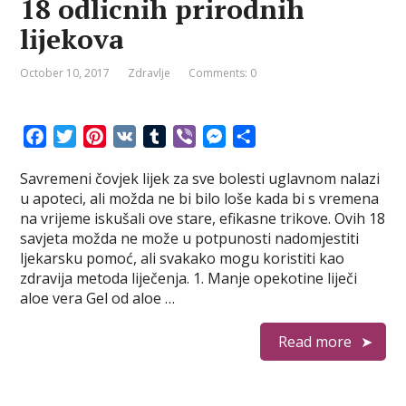
18 odlicnih prirodnih
lijekova
October 10, 2017
Zdravlje
Comments: 0
F
T
P
V
T
V
M
S
a
w
i
K
u
i
e
h
Savremeni čovjek lijek za sve bolesti uglavnom nalazi
c
i
n
m
b
s
a
u apoteci, ali možda ne bi bilo loše kada bi s vremena
e
t
t
b
e
s
r
na vrijeme iskušali ove stare, efikasne trikove. Ovih 18
b
t
e
l
r
e
e
savjeta možda ne može u potpunosti nadomjestiti
o
e
r
r
n
ljekarsku pomoć, ali svakako mogu koristiti kao
o
r
e
g
zdravija metoda liječenja. 1. Manje opekotine liječi
k
s
e
aloe vera Gel od aloe …
t
r
Read more