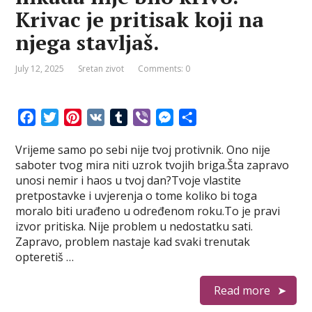
Krivac je pritisak koji na
njega stavljaš.
July 12, 2025
Sretan zivot
Comments: 0
F
T
P
V
T
V
M
S
a
w
i
K
u
i
e
h
Vrijeme samo po sebi nije tvoj protivnik. Ono nije
c
i
n
m
b
s
a
saboter tvog mira niti uzrok tvojih briga.Šta zapravo
e
t
t
b
e
s
r
unosi nemir i haos u tvoj dan?Tvoje vlastite
b
t
e
l
r
e
e
pretpostavke i uvjerenja o tome koliko bi toga
o
e
r
r
n
moralo biti urađeno u određenom roku.To je pravi
o
r
e
g
izvor pritiska. Nije problem u nedostatku sati.
k
s
e
Zapravo, problem nastaje kad svaki trenutak
t
r
opteretiš …
Read more