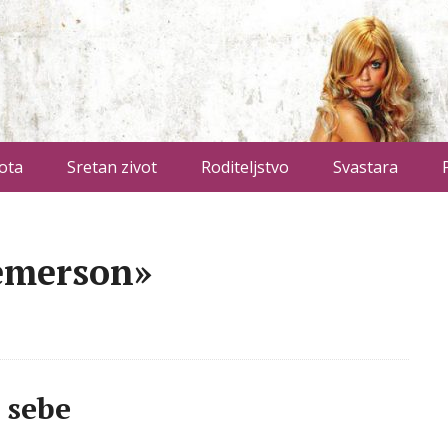
ota
Sretan zivot
Roditeljstvo
Svastara
 emerson»
 sebe