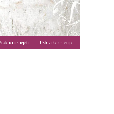
Praktični savjeti
Uslovi koristenja