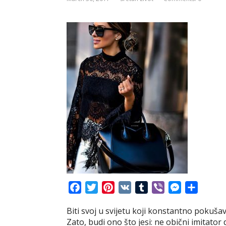
F
T
P
V
T
V
M
S
a
w
i
K
u
i
e
h
Biti svoj u svijetu koji konstantno pokuša
c
i
n
m
b
s
a
Zato, budi ono što jesi: ne obični imitator
e
t
t
b
e
s
r