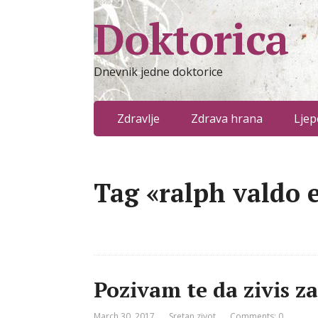
Doktorica
Dnevnik jedne doktorice
Zdravlje
Zdrava hrana
Ljep
Tag «ralph valdo
Pozivam te da zivis za
March 30, 2017
Sretan zivot
Comments: 0