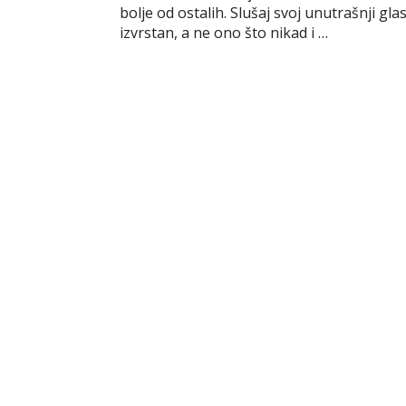
bolje od ostalih. Slušaj svoj unutrašnji gla
b
t
e
l
r
e
e
izvrstan, a ne ono što nikad i …
o
e
r
r
n
o
r
e
g
k
s
e
t
r