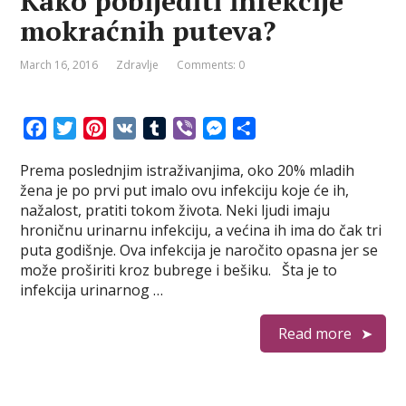
Kako pobijediti infekcije
mokraćnih puteva?
March 16, 2016
Zdravlje
Comments: 0
F
T
P
V
T
V
M
S
a
w
i
K
u
i
e
h
Prema poslednjim istraživanjima, oko 20% mladih
c
i
n
m
b
s
a
žena je po prvi put imalo ovu infekciju koje će ih,
e
t
t
b
e
s
r
nažalost, pratiti tokom života. Neki ljudi imaju
b
t
e
l
r
e
e
hroničnu urinarnu infekciju, a većina ih ima do čak tri
o
e
r
r
n
puta godišnje. Ova infekcija je naročito opasna jer se
o
r
e
g
može proširiti kroz bubrege i bešiku. Šta je to
k
s
e
infekcija urinarnog …
t
r
Read more