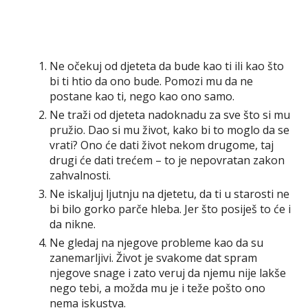
Ne očekuj od djeteta da bude kao ti ili kao što
bi ti htio da ono bude. Pomozi mu da ne
postane kao ti, nego kao ono samo.
Ne traži od djeteta nadoknadu za sve što si mu
pružio. Dao si mu život, kako bi to moglo da se
vrati? Ono će dati život nekom drugome, taj
drugi će dati trećem – to je nepovratan zakon
zahvalnosti.
Ne iskaljuj ljutnju na djetetu, da ti u starosti ne
bi bilo gorko parče hleba. Jer što posiješ to će i
da nikne.
Ne gledaj na njegove probleme kao da su
zanemarljivi. Život je svakome dat spram
njegove snage i zato veruj da njemu nije lakše
nego tebi, a možda mu je i teže pošto ono
nema iskustva.