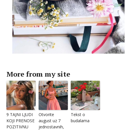
More from my site
9 TAJNI LJUDI
Otvorite
Tekst o
KOJI PRENOSE
august uz 7
budalama
POZITIVNU
jednostavnih,