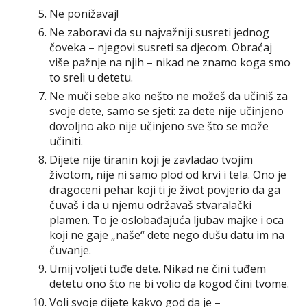
Ne ponižavaj!
Ne zaboravi da su najvažniji susreti jednog
čoveka – njegovi susreti sa djecom. Obraćaj
više pažnje na njih – nikad ne znamo koga smo
to sreli u detetu.
Ne muči sebe ako nešto ne možeš da učiniš za
svoje dete, samo se sjeti: za dete nije učinjeno
dovoljno ako nije učinjeno sve što se može
učiniti.
Dijete nije tiranin koji je zavladao tvojim
životom, nije ni samo plod od krvi i tela. Ono je
dragoceni pehar koji ti je život povjerio da ga
čuvaš i da u njemu održavaš stvaralački
plamen. To je oslobađajuća ljubav majke i oca
koji ne gaje „naše“ dete nego dušu datu im na
čuvanje.
Umij voljeti tuđe dete. Nikad ne čini tuđem
detetu ono što ne bi volio da kogod čini tvome.
Voli svoje dijete kakvo god da je –