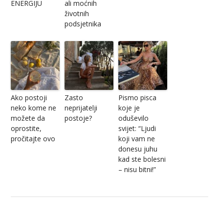
ENERGIJU
ali moćnih
životnih
podsjetnika
Ako postoji
Zasto
Pismo pisca
neko kome ne
neprijatelji
koje je
možete da
postoje?
oduševilo
oprostite,
svijet: “Ljudi
pročitajte ovo
koji vam ne
donesu juhu
kad ste bolesni
– nisu bitni!”